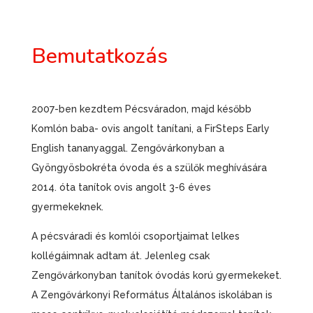
Bemutatkozás
2007-ben kezdtem Pécsváradon, majd később
Komlón baba- ovis angolt tanítani, a FirSteps Early
English tananyaggal. Zengővárkonyban a
Gyöngyösbokréta óvoda és a szülők meghívására
2014. óta tanítok ovis angolt 3-6 éves
gyermekeknek.
A pécsváradi és komlói csoportjaimat lelkes
kollégáimnak adtam át. Jelenleg csak
Zengővárkonyban tanítok óvodás korú gyermekeket.
A Zengővárkonyi Református Általános iskolában is