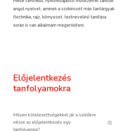
mese centrikus, nyelvelsajátító módszerrel tanítok
angol nyelvet, aminek a szókincsét más tantárgyak
(technika, rajz, környezet, testnevelés) tanítása
során is van alkalmam megerősíteni.
Előjelentkezés
tanfolyamokra
Milyen kötelezettségekkel jár a szülőkre
nézve az előjelentkezés egy
tanfolyamra?